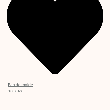
Pan de molde
8,00
€
I.V.A.