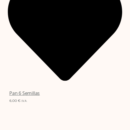
Pan 6 Semillas
6,00
€
I.V.A.